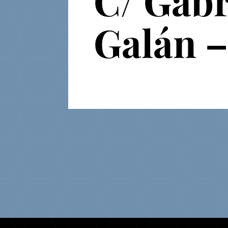
C/ Gabr
Galán –