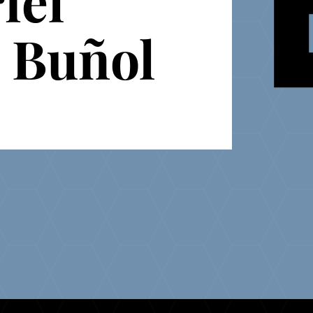
iel
 Buñol