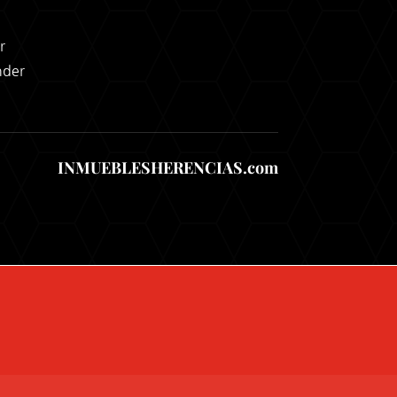
r
nder
INMUEBLESHERENCIAS.com