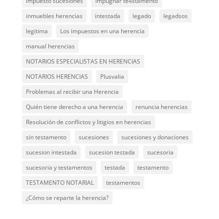
impuesto sucesiones
impugnar te4stamento
inmuebles herencias
intestada
legado
legadsos
legitima
Los impuestos en una herencia
manual herencias
NOTARIOS ESPECIALISTAS EN HERENCIAS
NOTARIOS HERENCIAS
Plusvalia
Problemas al recibir una Herencia
Quién tiene derecho a una herencia
renuncia herencias
Resolución de conflictos y litigios en herencias
sin testamento
sucesiones
sucesiones y donaciones
sucesion intestada
sucesion testada
sucesoria
sucesoria y testamentos
testada
testamento
TESTAMENTO NOTARIAL
testamentos
¿Cómo se reparte la herencia?