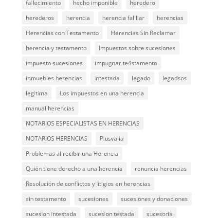
fallecimiento
hecho imponible
heredero
herederos
herencia
herencia faliliar
herencias
Herencias con Testamento
Herencias Sin Reclamar
herencia y testamento
Impuestos sobre sucesiones
impuesto sucesiones
impugnar te4stamento
inmuebles herencias
intestada
legado
legadsos
legitima
Los impuestos en una herencia
manual herencias
NOTARIOS ESPECIALISTAS EN HERENCIAS
NOTARIOS HERENCIAS
Plusvalia
Problemas al recibir una Herencia
Quién tiene derecho a una herencia
renuncia herencias
Resolución de conflictos y litigios en herencias
sin testamento
sucesiones
sucesiones y donaciones
sucesion intestada
sucesion testada
sucesoria