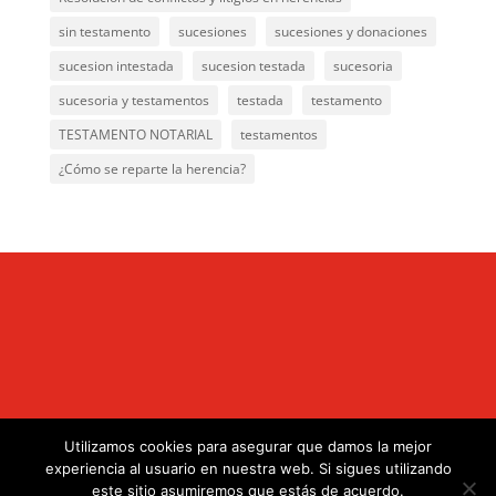
sin testamento
sucesiones
sucesiones y donaciones
sucesion intestada
sucesion testada
sucesoria
sucesoria y testamentos
testada
testamento
TESTAMENTO NOTARIAL
testamentos
¿Cómo se reparte la herencia?
Utilizamos cookies para asegurar que damos la mejor
.
experiencia al usuario en nuestra web. Si sigues utilizando
este sitio asumiremos que estás de acuerdo.