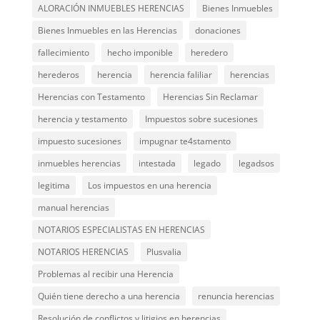
ALORACIÓN INMUEBLES HERENCIAS
Bienes Inmuebles
Bienes Inmuebles en las Herencias
donaciones
fallecimiento
hecho imponible
heredero
herederos
herencia
herencia faliliar
herencias
Herencias con Testamento
Herencias Sin Reclamar
herencia y testamento
Impuestos sobre sucesiones
impuesto sucesiones
impugnar te4stamento
inmuebles herencias
intestada
legado
legadsos
legitima
Los impuestos en una herencia
manual herencias
NOTARIOS ESPECIALISTAS EN HERENCIAS
NOTARIOS HERENCIAS
Plusvalia
Problemas al recibir una Herencia
Quién tiene derecho a una herencia
renuncia herencias
Resolución de conflictos y litigios en herencias