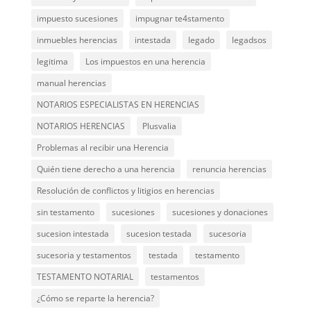
impuesto sucesiones
impugnar te4stamento
inmuebles herencias
intestada
legado
legadsos
legitima
Los impuestos en una herencia
manual herencias
NOTARIOS ESPECIALISTAS EN HERENCIAS
NOTARIOS HERENCIAS
Plusvalia
Problemas al recibir una Herencia
Quién tiene derecho a una herencia
renuncia herencias
Resolución de conflictos y litigios en herencias
sin testamento
sucesiones
sucesiones y donaciones
sucesion intestada
sucesion testada
sucesoria
sucesoria y testamentos
testada
testamento
TESTAMENTO NOTARIAL
testamentos
¿Cómo se reparte la herencia?