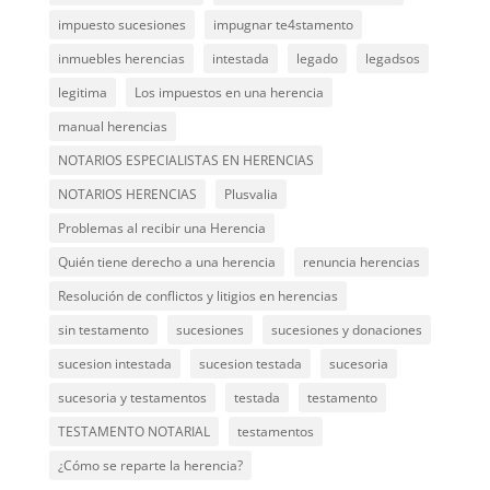
impuesto sucesiones
impugnar te4stamento
inmuebles herencias
intestada
legado
legadsos
legitima
Los impuestos en una herencia
manual herencias
NOTARIOS ESPECIALISTAS EN HERENCIAS
NOTARIOS HERENCIAS
Plusvalia
Problemas al recibir una Herencia
Quién tiene derecho a una herencia
renuncia herencias
Resolución de conflictos y litigios en herencias
sin testamento
sucesiones
sucesiones y donaciones
sucesion intestada
sucesion testada
sucesoria
sucesoria y testamentos
testada
testamento
TESTAMENTO NOTARIAL
testamentos
¿Cómo se reparte la herencia?