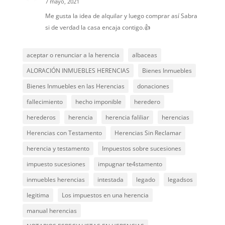
7 mayo, 2021
Me gusta la idea de alquilar y luego comprar así Sabra
si de verdad la casa encaja contigo.👍
aceptar o renunciar a la herencia
albaceas
ALORACIÓN INMUEBLES HERENCIAS
Bienes Inmuebles
Bienes Inmuebles en las Herencias
donaciones
fallecimiento
hecho imponible
heredero
herederos
herencia
herencia faliliar
herencias
Herencias con Testamento
Herencias Sin Reclamar
herencia y testamento
Impuestos sobre sucesiones
impuesto sucesiones
impugnar te4stamento
inmuebles herencias
intestada
legado
legadsos
legitima
Los impuestos en una herencia
manual herencias