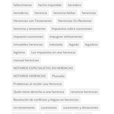
fallecimiento
hecho imponible
heredero
herederos
herencia
herencia faliliar
herencias
Herencias con Testamento
Herencias Sin Reclamar
herencia y testamento
Impuestos sobre sucesiones
impuesto sucesiones
impugnar te4stamento
inmuebles herencias
intestada
legado
legadsos
legitima
Los impuestos en una herencia
manual herencias
NOTARIOS ESPECIALISTAS EN HERENCIAS
NOTARIOS HERENCIAS
Plusvalia
Problemas al recibir una Herencia
Quién tiene derecho a una herencia
renuncia herencias
Resolución de conflictos y litigios en herencias
sin testamento
sucesiones
sucesiones y donaciones