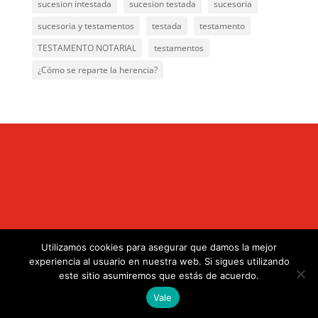
sucesion intestada
sucesion testada
sucesoria
sucesoria y testamentos
testada
testamento
TESTAMENTO NOTARIAL
testamentos
¿Cómo se reparte la herencia?
Utilizamos cookies para asegurar que damos la mejor
.
experiencia al usuario en nuestra web. Si sigues utilizando
este sitio asumiremos que estás de acuerdo.
Vale