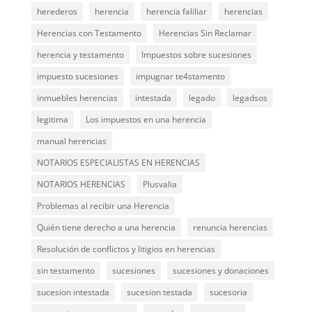
herederos
herencia
herencia faliliar
herencias
Herencias con Testamento
Herencias Sin Reclamar
herencia y testamento
Impuestos sobre sucesiones
impuesto sucesiones
impugnar te4stamento
inmuebles herencias
intestada
legado
legadsos
legitima
Los impuestos en una herencia
manual herencias
NOTARIOS ESPECIALISTAS EN HERENCIAS
NOTARIOS HERENCIAS
Plusvalia
Problemas al recibir una Herencia
Quién tiene derecho a una herencia
renuncia herencias
Resolución de conflictos y litigios en herencias
sin testamento
sucesiones
sucesiones y donaciones
sucesion intestada
sucesion testada
sucesoria