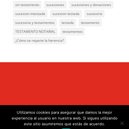
sin testamento
sucesiones
sucesiones y donaciones
sucesion intestada
sucesion testada
sucesoria
sucesoria y testamentos
testada
testamento
TESTAMENTO NOTARIAL
testamentos
¿Cómo se reparte la herencia?
Utilizamos cookies para asegurar que damos la mejor
.
experiencia al usuario en nuestra web. Si sigues utilizando
este sitio asumiremos que estás de acuerdo.